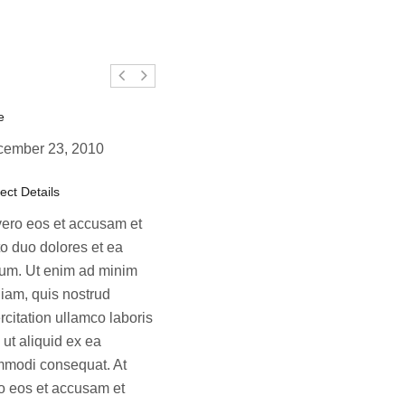
e
cember 23, 2010
ect Details
vero eos et accusam et
to duo dolores et ea
um. Ut enim ad minim
iam, quis nostrud
rcitation ullamco laboris
i ut aliquid ex ea
modi consequat. At
o eos et accusam et