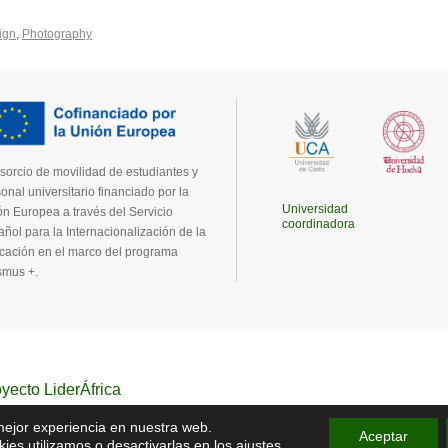
ign
,
Photography
orcio de movilidad de estudiantes y
onal universitario financiado por la
Universidad
n Europea a través del Servicio
coordinadora
ñol para la Internacionalización de la
cación en el marco del programa
smus +.
yecto LiderÁfrica
 mejor experiencia en nuestra web.
Aceptar
es utilizamos o desactivarlas en los
ajustes
.