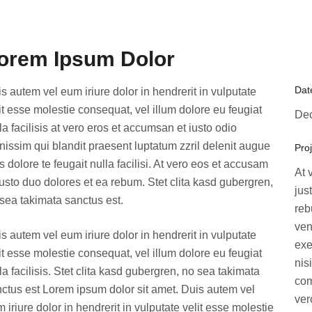
orem Ipsum Dolor
Dat
s autem vel eum iriure dolor in hendrerit in vulputate
it esse molestie consequat, vel illum dolore eu feugiat
De
la facilisis at vero eros et accumsan et iusto odio
nissim qui blandit praesent luptatum zzril delenit augue
Proj
s dolore te feugait nulla facilisi. At vero eos et accusam
At 
justo duo dolores et ea rebum. Stet clita kasd gubergren,
jus
sea takimata sanctus est.
reb
ven
s autem vel eum iriure dolor in hendrerit in vulputate
exe
it esse molestie consequat, vel illum dolore eu feugiat
nis
la facilisis. Stet clita kasd gubergren, no sea takimata
com
ctus est Lorem ipsum dolor sit amet. Duis autem vel
ver
 iriure dolor in hendrerit in vulputate velit esse molestie