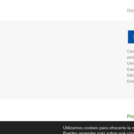
Des
Cons
pers
Unió
Espa
Edu
Era
Pro
Utilizamos cookies para ofrecerte la
Puedes aprender más sobre qué cooki