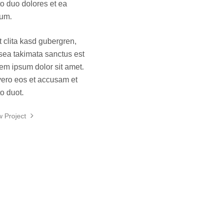
to duo dolores et ea
um.
t clita kasd gubergren,
sea takimata sanctus est
em ipsum dolor sit amet.
vero eos et accusam et
to duot.
w Project