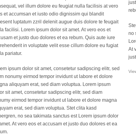
jus
sequat, vel illum dolore eu feugiat nulla facilisis at vero
reb
s et accumsan et iusto odio dignissim qui blandit
esent luptatum zzril delenit augue duis dolore te feugait
Ste
la facilisi. Lorem ipsum dolor sit amet. At vero eos et
no 
usam et justo duo dolores et ea rebum. Quis aute iure
Lor
rehenderit in voluptate velit esse cillum dolore eu fugiat
At 
la pariatur.
jus
em ipsum dolor sit amet, consetetur sadipscing elitr, sed
Vie
m nonumy eirmod tempor invidunt ut labore et dolore
na aliquyam erat, sed diam voluptua. Lorem ipsum
or sit amet, consetetur sadipscing elitr, sed diam
umy eirmod tempor invidunt ut labore et dolore magna
quyam erat, sed diam voluptua. Stet clita kasd
ergren, no sea takimata sanctus est Lorem ipsum dolor
 amet. At vero eos et accusam et justo duo dolores et ea
bum.