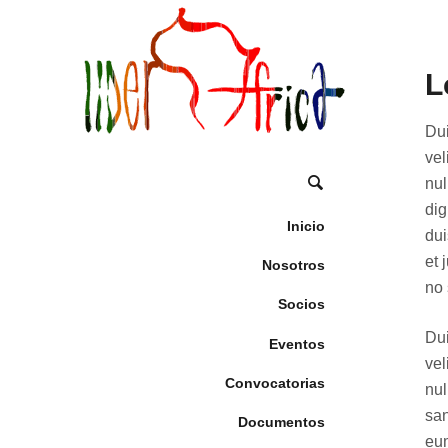
L
Dui
vel
nul
dig
Inicio
dui
et 
Nosotros
no 
Socios
Dui
Eventos
vel
Convocatorias
nul
san
Documentos
eum