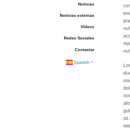
Noticias
con
ero
Noticias externas
pra
Vídeos
nul
acc
Redes Sociales
rep
Contactar
nul
Spanish
▼
Lor
dia
mag
dol
non
ali
gub
sit
re